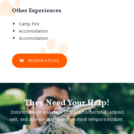
Other Experiences
Camp Fire
Accomodation
Accomodation
RESERVE A PLACE
They Need Your Help!
Dolorem ipsum quia dolor sit amet, consectetur, adipisci
velit, sed quia non numquam eius modi tempora incidunt.